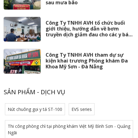
sau mưa bão
Công Ty TNHH AVH tổ chức buổi
giới thiệu, hướng dẫn về bơm
truyền dịch giảm đau cho các y bác
sĩ tại Khoa Gây Mê - Hồi Sức Bệnh
viện Đa khoa Khu vực Quảng Nam
Công Ty TNHH AVH tham dự sự
kiện khai trương Phòng khám Đa
Khoa Mỹ Sơn - Đà Nẵng
SẢN PHẨM - DỊCH VỤ
Nút chuông gọi y tá ST-100
EVS series
Thi công phòng chì tại phòng khám Việt Mỹ Bình Sơn - Quảng
Ngãi