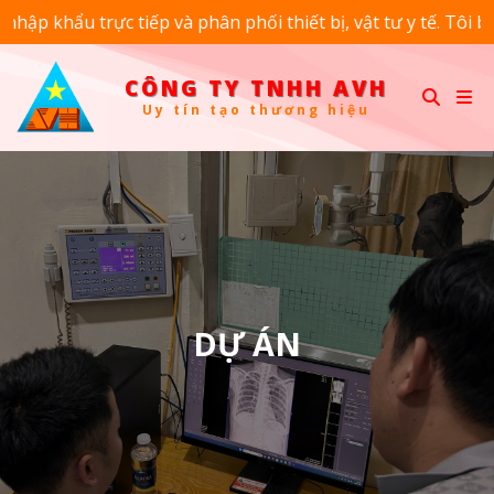
ực tiếp và phân phối thiết bị, vật tư y tế. Tôi biết bạn có n
CÔNG TY TNHH AVH
U
y
t
í
n
t
ạ
o
t
h
ư
ơ
n
g
h
i
ệ
u
CÔNG
TY
TNHH
AVH
DỰ ÁN