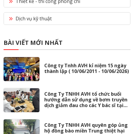
Thiết kế - thi công phòng chì
Dịch vụ kỹ thuật
BÀI VIẾT MỚI NHẤT
Công ty Tnhh AVH kỉ niệm 15 ngày
thành lập ( 10/06/2011 - 10/06/2026)
Công Ty TNHH AVH tổ chức buổi
hướng dẫn sử dụng về bơm truyền
dịch giảm đau cho các Y bác sĩ tại
Khoa Gây Mê - Hồi Sức Bệnh viện
Phụ Sản Nhi Đà Nẵng đầu năm 2026
Công Ty TNHH AVH quyên góp ủng
hộ đồng bào miền Trung thiệt hại