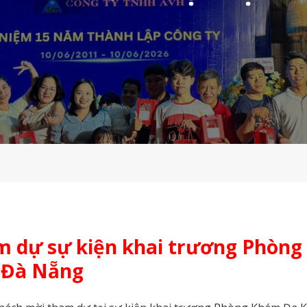
ỹ thuật
Hệ thống báo động đỏ
 dự sự kiện khai trương Phòng
 Đà Nẵng