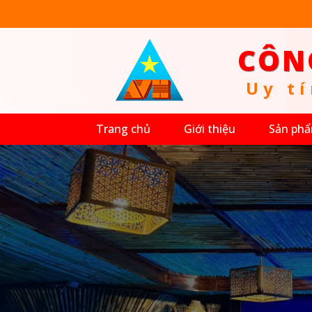
CÔN
U
y
t
í
CÔNG
TY
Trang chủ
Giới thiệu
Sản phẩ
TNHH
AVH
Thiết bị y
Vật tư y 
Thiết bị 
Thiết kế 
chì