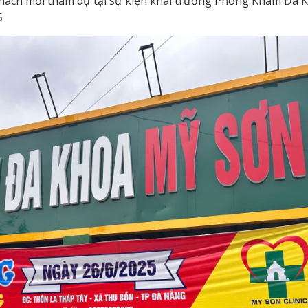
khách mời tham dự tại sự kiện khai trương Phòng Khám Đa 
5