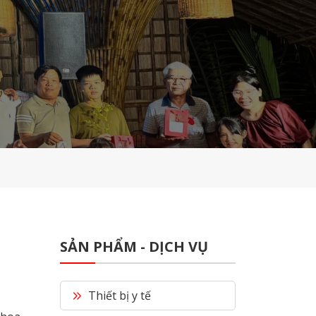
MÁY IN PHIM Y TẾ
Đinh
SẢN PHẨM - DỊCH VỤ
Thiết bị y tế