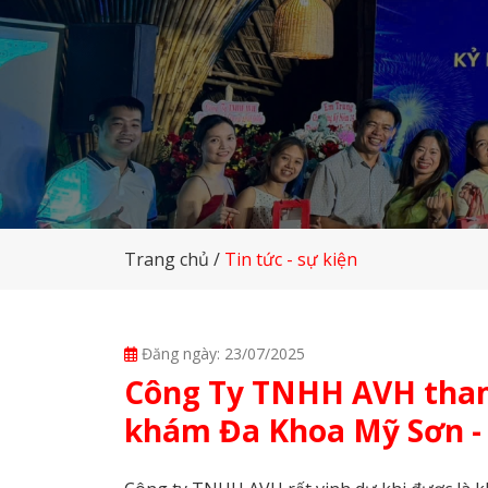
Dịch vụ k
Trang chủ
Tin tức - sự kiện
Đăng ngày: 23/07/2025
Công Ty TNHH AVH tham
khám Đa Khoa Mỹ Sơn -