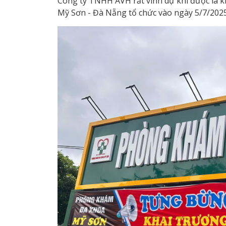
Công ty TNHH AVH rất vinh dự khi được là 
Mỹ Sơn - Đà Nẵng tổ chức vào ngày 5/7/202