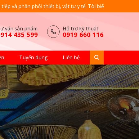
 bị, vật tư y tế. Tôi biết bạn có nhiều sự lựa chọn nhưng cả
ư vấn sản phẩm
Hỗ trợ kỹ thuật
0914 435 599
0919 660 116
ện
Tuyển dụng
Liên hệ
nh
Hệ thống máy chụp X-
quang
Hệ thống X-quang KTS DR
Hệ thống chụp X-quang C-
Nẹp
ARM
Vít