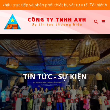
ếp và phân phối thiết bị, vật tư y tế. Tôi biết bạn có nhiều
CÔNG TY TNHH AVH
U
y
t
í
n
t
ạ
o
t
h
ư
ơ
n
g
h
i
ệ
u
CÔNG
TY
TNHH
AVH
TIN TỨC - SỰ KIỆN